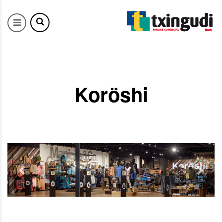
Koröshi
Previous
Next