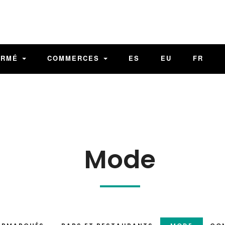
ORMÉ
COMMERCES
ES
EU
FR
Mode