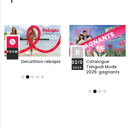
PROMO
PROMO
PRO
24/07
Decathlon rebajas
02/06
Oro Vivo
Catalogue
Votre été d'offers
2026
Txingudi Mode
á Txingudi
2026
2026: gagnants