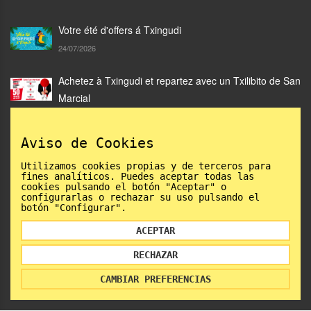
Votre été d'offers á Txingudi
24/07/2026
Achetez à Txingudi et repartez avec un Txilibito de San
Marcial
05/06/2026
Aviso de Cookies
Catalogue Txingudi Mode 2026: gagnants
Utilizamos cookies propias y de terceros para
02/06/2026
fines analíticos. Puedes aceptar todas las
cookies pulsando el botón "Aceptar" o
configurarlas o rechazar su uso pulsando el
botón "Configurar".
ACEPTAR
RECHAZAR
AVIS LÉGAL
UTILISATION DE COOKIES
INFORMATION SUR LA PROTECTION DES DONNEES
CAMBIAR PREFERENCIAS
© 2022 PARQUE COMERCIAL TXINGUDI | POWERED BY
MYFOCUS