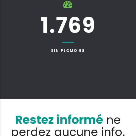
1.769
SIN PLOMO 98
Restez informé
ne
perdez aucune info.