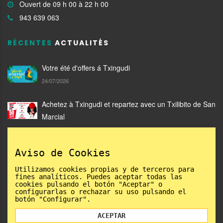
Ouvert de 09 h 00 à 22 h 00
943 639 063
RÉCENTES
ACTUALITÉS
Votre été d'offers á Txingudi
24/07/2026
Achetez à Txingudi et repartez avec un Txilibito de San
Marcial
05/06/2026
Aviso de Cookies
Catalogue Txingudi Mode 2026: gagnants
02/06/2026
Utilizamos cookies propias y de terceros para
fines analíticos. Puedes aceptar todas las
cookies pulsando el botón "Aceptar" o
configurarlas o rechazar su uso pulsando el
botón "Configurar".
ACEPTAR