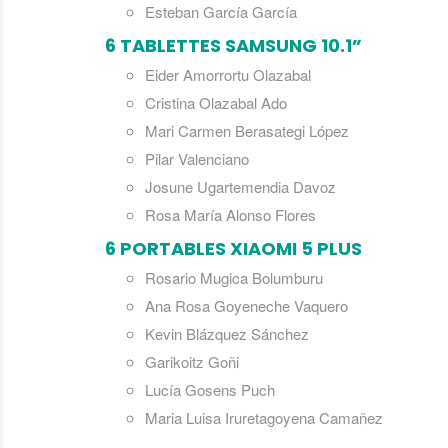
Esteban García García
6 TABLETTES SAMSUNG 10.1”
Eider Amorrortu Olazabal
Cristina Olazabal Ado
Mari Carmen Berasategi López
Pilar Valenciano
Josune Ugartemendia Davoz
Rosa María Alonso Flores
6 PORTABLES XIAOMI 5 PLUS
Rosario Mugica Bolumburu
Ana Rosa Goyeneche Vaquero
Kevin Blázquez Sánchez
Garikoitz Goñi
Lucía Gosens Puch
Maria Luisa Iruretagoyena Camañez