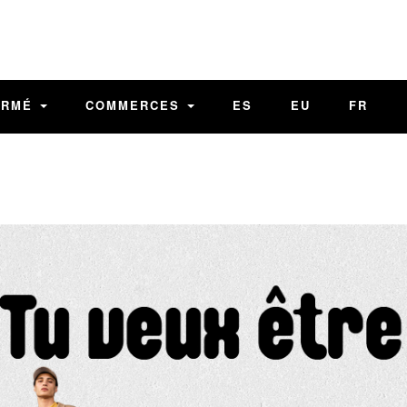
ORMÉ
COMMERCES
ES
EU
FR