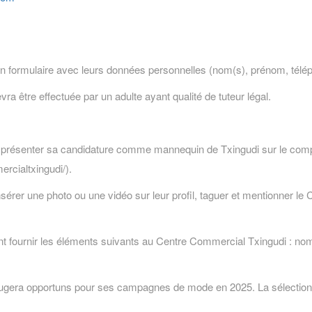
un formulaire avec leurs données personnelles (nom(s), prénom, téléph
vra être effectuée par un adulte ayant qualité de tuteur légal.
our présenter sa candidature comme mannequin de Txingudi sur le com
rcialtxingudi/).
insérer une photo ou une vidéo sur leur profil, taguer et mentionner le
t fournir les éléments suivants au Centre Commercial Txingudi : no
 jugera opportuns pour ses campagnes de mode en 2025. La sélection p