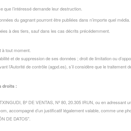
e que l’intéressé demande leur destruction.
nnées du gagnant pourront être publiées dans n’importe quel média.
es à des tiers, sauf dans les cas décrits précédemment.
t à tout moment.
tabilité et de suppression de ses données ; droit de limitation ou d’oppo
ant l’Autorité de contrôle (agpd.es), s’il considère que le traitement
 droits :
DI, Bº DE VENTAS, Nº 80, 20.305 IRUN, ou en adressant un co
m, accompagné d’un justificatif légalement valable, comme une photo
ÓN DE DATOS".