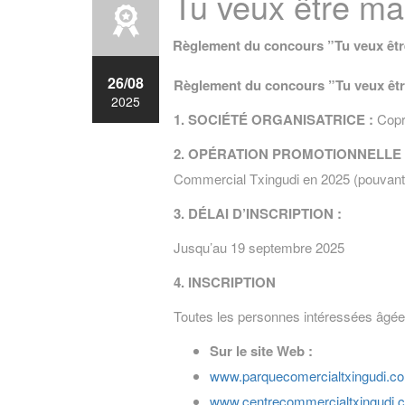
Tu veux être m
Règlement du concours ”
Tu veux êt
26/08
Règlement du concours ”
Tu veux êt
2025
1. SOCIÉTÉ ORGANISATRICE :
Copro
2. OPÉRATION PROMOTIONNELLE 
Commercial Txingudi en 2025 (pouvant d
3. DÉLAI D’INSCRIPTION :
Jusqu’au 19 septembre 2025
4. INSCRIPTION
Toutes les personnes intéressées âgées
Sur le site Web
:
www.parquecomercialtxingudi.c
www.centrecommercialtxingudi.