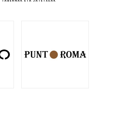
TABERNAK ETA JATETXEAK