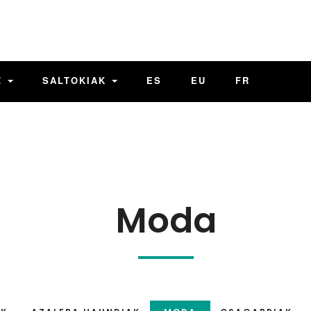
Z
SALTOKIAK
ES
EU
FR
Moda