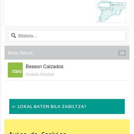
Beste Batzuk
13
Besson Calzados
Azalera Handiak
LOKAL BATEN BILA ZABILTZA?
Negozio-ideiaren bat baduzu edo zure